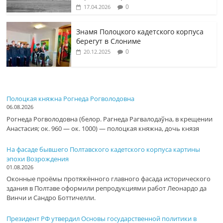
0
17.04.2026
Знамя Полоцкого кадетского корпуса
берегут в Слониме
0
20.12.2025
Полоцкая княжна Рогнеда Рогволодовна
06.08.2026
Рогнеда Рогволодовна (белор. Рагнеда Рагвалодаўна, в крещении
Анастасия; ок. 960 — ок. 1000) — полоцкая княжна, дочь князя
На фасаде бывшего Полтавского кадетского корпуса картины
эпохи Возрождения
01.08.2026
Оконные проёмы протяжённого главного фасада исторического
здания в Полтаве оформили репродукциями работ Леонардо да
Винчи и Сандро Боттичелли.
Президент РФ утвердил Основы государственной политики в