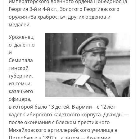
императорского военного ордена Победоносца
Георгия 3-й и 4-й ст., Золотого Георгиевского
оружия «За храбрость», других орденов и
медалей.
Уроженец
отдаленно
й
Семипала
тинской
губернии,
из семьи
казачьего
офицера,
в которой было 13 детей. В армии – с 12 лет,
кадет Сибирского кадетского корпуса. Дважды —
после окончания с блеском престижного
Михайловского артиллерийского училища в
Петербурге в 1892 г., а затем — Академии