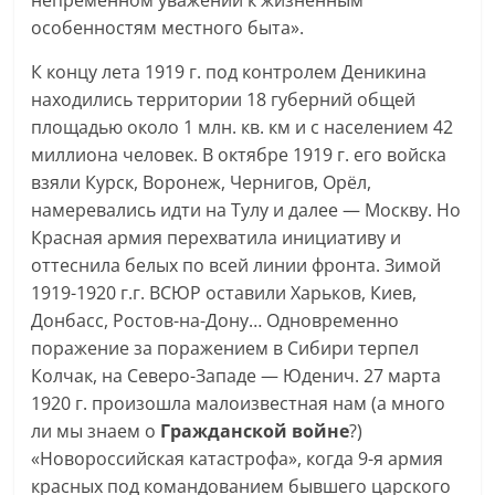
непременном уважении к жизненным
особенностям местного быта».
К концу лета 1919 г. под контролем Деникина
находились территории 18 губерний общей
площадью около 1 млн. кв. км и с населением 42
миллиона человек. В октябре 1919 г. его войска
взяли Курск, Воронеж, Чернигов, Орёл,
намеревались идти на Тулу и далее — Москву. Но
Красная армия перехватила инициативу и
оттеснила белых по всей линии фронта. Зимой
1919-1920 г.г. ВСЮР оставили Харьков, Киев,
Донбасс, Ростов-на-Дону… Одновременно
поражение за поражением в Сибири терпел
Колчак, на Северо-Западе — Юденич. 27 марта
1920 г. произошла малоизвестная нам (а много
ли мы знаем о
Гражданской войне
?)
«Новороссийская катастрофа», когда 9-я армия
красных под командованием бывшего царского