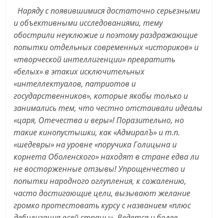
Наряду с появившимися достаточно серьезными
и объективными исследованиями, тему
обострили неуклюжие и поэтому раздражающие
попытки отдельных современных «историков» и
«творческой интеллигенции» превратить
«белых» в этаких исключительных
«интеллектуалов, патриотов и
государственников», которые якобы только и
занимались тем, что честно отстаивали идеалы
«царя, Отечества и веры»! Поразительно, но
такие кинопустышки, как «АдмиралЪ» и т.п.
«шедевры» на уровне «поручика Голицына и
корнета Оболенского» находят в стране едва ли
не восторженные отзывы! Упрощенчество и
попытки народного оглупления, к сожалению,
часто достигающие цели, вызывают желание
громко протестовать курсу с названием «плюс
дебилизация всей страны». Ведется и более