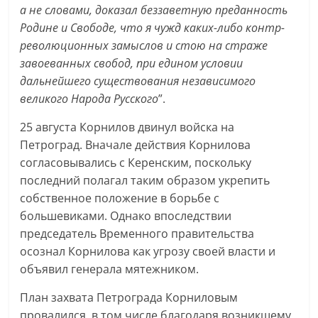
а не словами, доказал беззаветную преданность
Родине и Свободе, что я чужд каких-либо контр-
революционных замыслов и стою на страже
завоеванных свобод, при едином условии
дальнейшего существования независимого
великого Народа Русского
”.
25 августа Корнилов двинул войска на
Петроград. Вначале действия Корнилова
согласовывались с Керенским, поскольку
последний полагал таким образом укрепить
собственное положение в борьбе с
большевиками. Однако впоследствии
председатель Временного правительства
осознал Корнилова как угрозу своей власти и
объявил генерала мятежником.
План захвата Петрограда Корниловым
провалился, в том числе благодаря возникшему