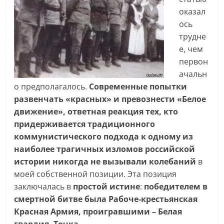
оказал
ось
трудне
е, чем
первон
ачальн
о предполагалось.
Современные попытки
развенчать «красных» и превознести «Белое
движение», ответная реакция тех, кто
придерживается традиционного
коммунистического подхода к одному из
наиболее трагичных изломов российской
истории никогда не вызывали колебаний
в
моей собственной позиции. Эта позиция
заключалась в
простой истине
:
победителем в
смертной битве была Рабоче-крестьянская
Красная Армия, проигравшими – Белая