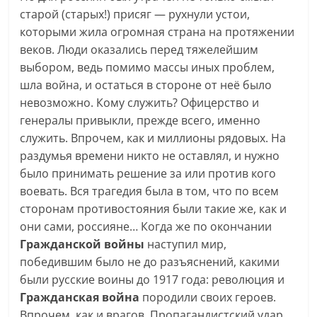
старой (старых!) присяг — рухнули устои,
которыми жила огромная страна на протяжении
веков. Люди оказались перед тяжелейшим
выбором, ведь помимо массы иных проблем,
шла война, и остаться в стороне от неё было
невозможно. Кому служить? Офицерство и
генералы привыкли, прежде всего, именно
служить. Впрочем, как и миллионы рядовых. На
раздумья времени никто не оставлял, и нужно
было принимать решение за или против кого
воевать. Вся трагедия была в том, что по всем
сторонам противостояния были такие же, как и
они сами, россияне… Когда же по окончании
Гражданской войны
наступил мир,
победившим было не до разъяснений, какими
были русские воины до 1917 года: революция и
Гражданская война
породили своих героев.
Впрочем, как и врагов. Пропагандистский удар