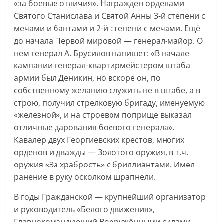
«за боевые отличия». Награжден орденами
Святого Станислава и Святой Анны 3-й степени с
мечами и бантами и 2-й степени с мечами. Ещё
до начала Первой мировой — генерал-майор. О
нем генерал А. Брусилов напишет: «В начале
кампании генерал-квартирмейстером штаба
армии был Деникин, но вскоре он, по
собственному желанию служить не в штабе, а в
строю, получил стрелковую бригаду, именуемую
«железной», и на строевом поприще выказал
отличные дарования боевого генерала».
Кавалер двух Георгиевских крестов, многих
орденов и дважды — Золотого оружия, в т.ч.
оружия «За храбрость» с бриллиантами. Имел
ранение в руку осколком шрапнели.
В годы Гражданской — крупнейший организатор
и руководитель «Белого движения»,
Главнокомандующий Вооружёнными силами