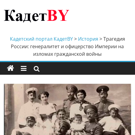
Перейти
к
содержимому
Кадетский
портал
Кадетский портал КадетBY
>
История
>
Трагедия
России: генералитет и офицерство Империи на
КадетBY
изломах гражданской войны
Кадетство
Беларуси