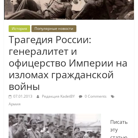
История
Популярные новости
Трагедия России:
генералитет и
офицерство Империи на
изломах гражданской
войны
07.01.2013
Редакция KadetBY
0 Comments
Армия
Писать
эту
статью