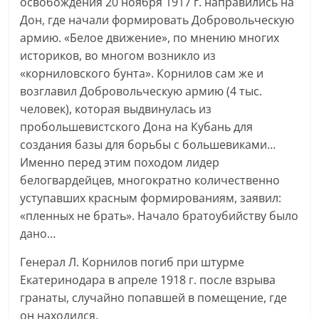
освобождения 20 ноября 1917 г. направились на
Дон, где начали формировать Добровольческую
армию. «Белое движение», по мнению многих
историков, во многом возникло из
«корниловского бунта». Корнилов сам же и
возглавил Добровольческую армию (4 тыс.
человек), которая выдвинулась из
пробольшевистского Дона на Кубань для
создания базы для борьбы с большевиками…
Именно перед этим походом лидер
белогвардейцев, многократно количественно
уступавших красным формированиям, заявил:
«пленных не брать». Начало братоубийству было
дано…
Генерал Л. Корнилов погиб при штурме
Екатеринодара в апреле 1918 г. после взрыва
гранаты, случайно попавшей в помещение, где
он находился.