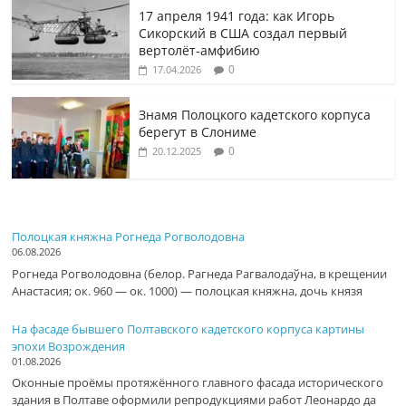
17 апреля 1941 года: как Игорь
Сикорский в США создал первый
вертолёт-амфибию
0
17.04.2026
Знамя Полоцкого кадетского корпуса
берегут в Слониме
0
20.12.2025
Полоцкая княжна Рогнеда Рогволодовна
06.08.2026
Рогнеда Рогволодовна (белор. Рагнеда Рагвалодаўна, в крещении
Анастасия; ок. 960 — ок. 1000) — полоцкая княжна, дочь князя
На фасаде бывшего Полтавского кадетского корпуса картины
эпохи Возрождения
01.08.2026
Оконные проёмы протяжённого главного фасада исторического
здания в Полтаве оформили репродукциями работ Леонардо да