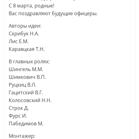
С 8 марта, родные!
Вас поздравляют будущие офицеры.
Авторы идеи:
Скрибук Н.А.
Лис Е.М.
Каравцкая Т.Н.
В главных ролях:
Шингель М.М.
Шимкович В.П.
Руцкиц В.Л.
Гацитский В.Г.
Колосовский Н.Н.
Строк Д.
Фурс И.
Пабедимов М.
Монтажер: