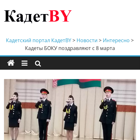
Перейти
к
содержимому
Кадетский
портал
Кадетский портал КадетBY
>
Новости
>
Интересно
>
Кадеты БОКУ поздравляют с 8 марта
КадетBY
Кадетство
Беларуси