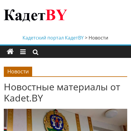
Перейти
к
содержимому
Кадетский
портал
Кадетский портал КадетBY
>
Новости
КадетBY
Кадетство
Новости
Беларуси
Новостные материалы от
Kadet.BY