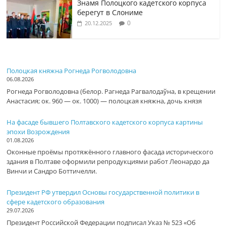
Знамя Полоцкого кадетского корпуса
берегут в Слониме
0
20.12.2025
Полоцкая княжна Рогнеда Рогволодовна
06.08.2026
Рогнеда Рогволодовна (белор. Рагнеда Рагвалодаўна, в крещении
Анастасия; ок. 960 — ок. 1000) — полоцкая княжна, дочь князя
На фасаде бывшего Полтавского кадетского корпуса картины
эпохи Возрождения
01.08.2026
Оконные проёмы протяжённого главного фасада исторического
здания в Полтаве оформили репродукциями работ Леонардо да
Винчи и Сандро Боттичелли.
Президент РФ утвердил Основы государственной политики в
сфере кадетского образования
29.07.2026
Президент Российской Федерации подписал Указ № 523 «Об