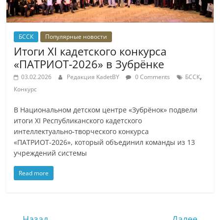
БССК
Популярные новости
Итоги XI кадетского конкурса
«ПАТРИОТ‑2026» в Зубрёнке
,
03.02.2026
Редакция KadetBY
0 Comments
БССК
Конкурс
В Национальном детском центре «Зубрёнок» подвели
итоги XI Республиканского кадетского
интеллектуально‑творческого конкурса
«ПАТРИОТ‑2026», который объединил команды из 13
учреждений системы
Read more
← Назад
Далее →